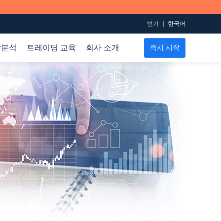
받기
|
한국어
장분석
트레이딩 교육
회사 소개
즉시 시작
규칙
온라인 지원
내용
이용 약관
스프레드 테이블
계정
ECN 계정
프리미엄 레버리지 계정
이슬람 계정