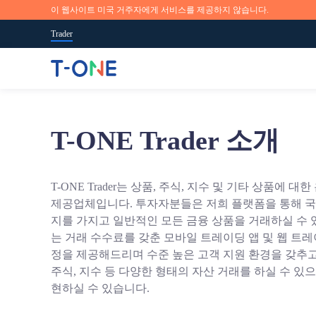
이 웹사이트 미국 거주자에게 서비스를 제공하지 않습니다.
Trader
글로벌 시장으로 접근하기
언제 어디서든지.
시장 뉴스 및 연구
교육 개요
T-ONE Trader 소개
T-ONE Trader 소개
100+개 이상의 거래 상품을 제공하고 있습니다.
iOS, 안드로이드, 웹 및 MT5 트레이딩 플랫폼을 포함
실시간 시장 상황과 기회, 트레이딩 개념 및 전문적인 전
T-ONE Trader에서는 트레이딩 프로세스의 여러분이 어
저희는 신뢰할 수 있는 온라인 트레이딩 서비스를 제공
일반>
략 참고사항, 최근 상황을 잘 파악해두세요.
단계에 있는지 도움을 드릴 수 있습니다.
는 업체입니다. 저희의 혁신적인 플랫폼과 애플리케이션
T-ONE Trader는 상품, 주식, 지수 및 기타 상품에 
을 통해 투자자분들은 금융 시장에서 글로벌 상품을 더
제공업체입니다. 투자자분들은 저희 플랫폼을 통해 국
지금 시작하세요.
빠르게 거래하실 수 있습니다.
지를 가지고 일반적인 모든 금융 상품을 거래하실 수 
는 거래 수수료를 갖춘 모바일 트레이딩 앱 및 웹 트레
또는
무료 데모 계정을 사용해보세요.
지금 시작하세요.
정을 제공해드리며 수준 높은 고객 지원 환경을 갖추고
주식, 지수 등 다양한 형태의 자산 거래를 하실 수 있으
App Store
Goo
또는
무료 데모 계정을 사용해보세요.
현하실 수 있습니다.