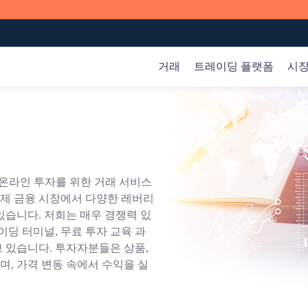
거래
트레이딩 플랫폼
시
글로벌 시장
데이터
회사
교육용 영상
상품
경제 달력
회사 소개
한 다양한 다운로드 방식과 기기를 지원하고 있습니다.
느
하
일반>
지수
인베스트먼트 뱅크 오더(Investment Bank Order)
고객 자금 보호
대한 온라인 투자를 위한 거래 서비스
주식
금 ETF 포지션 보고서
마틴의 비디오
욱
제 금융 시장에서 다양한 레버리
EIA 원유
기초
있습니다. 저희는 매우 경쟁력 있
레벨 1
이딩 터미널, 무료 투자 교육 과
레벨 2
 있습니다. 투자자분들은 상품,
며, 가격 변동 속에서 수익을 실
gle Play
웹