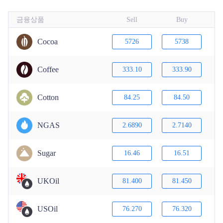
한국어
금융상품
Sell
Buy
Trader
Cocoa
5726
5738
Coffee
333.10
333.90
Cotton
84.25
84.50
NGAS
2.6890
2.7140
Sugar
16.46
16.51
UKOil
81.400
81.450
USOil
76.270
76.320