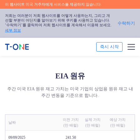
이 웹사이트 미국 거주자에게 서비스를 제공하지 않습니다.
저희는 여러분이 저희 웹사이트를 어떻게 사용하는지, 그리고 개
선할 부분이 어딘지를 알아보기 위해 쿠키를 사용하고 있습니다.
수락하기
‘수락하기’를 클릭하여 저희 웹사이트를 계속해서 이용해 보세요.
세부 정보
즉시 시작
거래
EIA 원유
트레이딩 플랫폼
주간 미국 EIA 원유 재고 가치는 미국 기업의 상업용 원유 재고 내
트레이딩 교육
주간 변동을 기준으로 합니다.
프로모션
이전 가치
실제 가치
예상 가치
날짜
(만 배럴)
(만 배럴)
(만 배럴)
회사 소개
09/09/2025
241.50