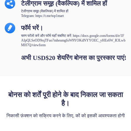
टेलीग्राम समूह (वैकल्पिक) में शामिल हों
टेलीग्राम समूह (वैकल्पिक) में शामिल हों
Telegram:
https://t.me/top1mart
फॉर्म भरें।
चरण फॉलो करें और फॉर्म यहाँ सबमिट करें:
https://docs.google.com/forms/d/e/1F
AIpQLSeOD9rqTFuo7mheumgfoW9YOKdNYYOEC_yHEs6W_R3Lwb
MH7Q/viewform
अभी USD$20 शेयरिंग बोनस का पुरस्कार पाएं!
बोनस को शर्तें पूरी होने के बाद निकाल जा सकता
है।
निकासी फ़ंक्शन को सक्रिय करने के लिए, कों को इसकी आवश्यकता होगी