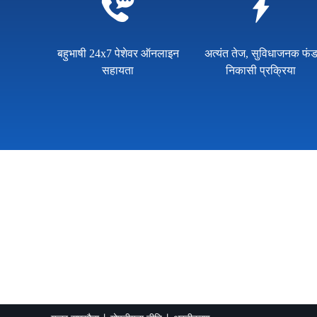
बहुभाषी 24x7 पेशेवर ऑनलाइन
अत्यंत तेज, सुविधाजनक फं
सहायता
निकासी प्रक्रिया