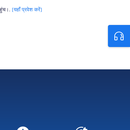
ुंच।.
[यहाँ प्रवेश करें]