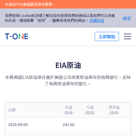
本網站不向美國居民提供服務。
我們使用Cookie來詳細了解您如何使用我們的網站以及我們可以改進
接受
的內容。通過點擊“接受”，繼續使用我們的網站。
詳細內容
立即開始
市場
EIA原油
平台
本周美國EIA原油庫存基於美國公司商業原油庫存的每周變化，反映
交易培訓
了每周原油庫存的變化。
優惠活動
前值
今值
預測值
日期
(萬桶)
(萬桶)
(萬桶)
關於我們
2025-09-09
241.50
繁體中文