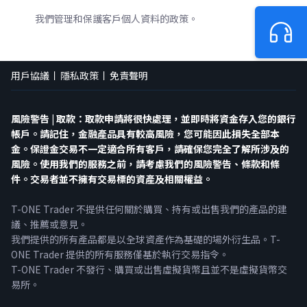
我們管理和保護客戶個人資料的政策。
Trader
用戶協議
隱私政策
免責聲明
風險警告 | 取款：取款申請將很快處理，並即時將資金存入您的銀行
帳戶。請記住，金融產品具有較高風險，您可能因此損失全部本
金。保證金交易不一定適合所有客戶，請確保您完全了解所涉及的
風險。使用我們的服務之前，請考慮我們的風險警告、條款和條
件。交易者並不擁有交易標的資產及相關權益。
T-ONE Trader 不提供任何關於購買、持有或出售我們的產品的建
議、推薦或意見。
我們提供的所有產品都是以全球資產作為基礎的場外衍生品。T-
ONE Trader 提供的所有服務僅基於執行交易指令。
T-ONE Trader 不發行、購買或出售虛擬貨幣且並不是虛擬貨幣交
易所。