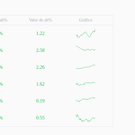
 alt%
Valor de alt%
Gráfico
null
1%
1.22
null
8%
2.58
null
4%
2.26
null
0%
1.62
null
2%
0.19
null
4%
0.55