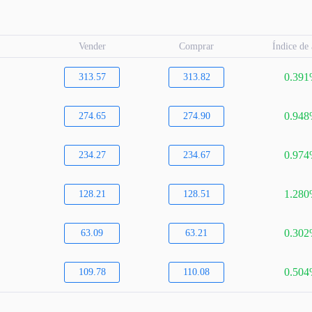
Vender
Comprar
Índice de
0.39
313.57
313.82
0.94
274.65
274.90
0.97
234.27
234.67
1.28
128.21
128.51
0.30
63.09
63.21
0.50
109.78
110.08