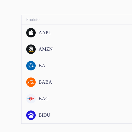
Produto
AAPL
AMZN
BA
BABA
BAC
BIDU