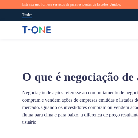
Este site não fornece serviços de para residentes de Estados Unidos.
Trader
Acesso ao mercado global
a qualquer hora e de qualquer lugar
Pesquisa e notícias do mercado
Visão geral do ensino
Sobre a T-ONE Trader
100+ produtos para negociação ofertados
Nós temos suporte para diversos métodos de download e disp
Fique a par de oportunidades e cenários de mercado em temp
A T-ONE Trader ajudará você em cada etapa do processo de
Somos um provedor de negociações (trading) online
Geral>
O que é negociação de 
e Web.
real, conceitos de negociação e referências de estratégias
negociação.
confiável. Por meio de nossos aplicativos e plataformas
Geral>
profissionais.
inovadores, os investidores podem negociar produtos globais
Comece a agora
nos mercados financeiros com muita agilidade.
Negociação de ações refere-se ao comportamento de negoci
compram e vendem ações de empresas emitidas e listadas d
ou
Experimente uma conta demo gratuita
mercado. Quando os investidores compram ou vendem açõe
Comece a agora
flutua para cima e para baixo, a diferença de preço resultant
usuário.
ou
Experimente uma conta demo gratuita
App Store
Goo