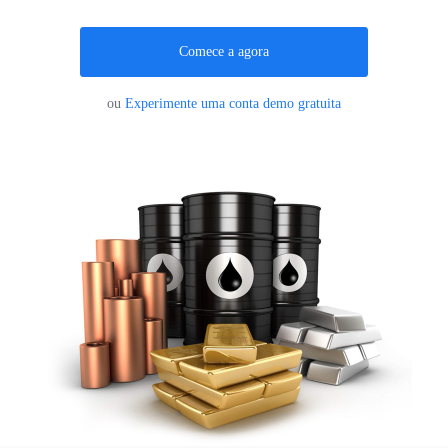
Trader
Comece a agora
ou
Experimente uma conta demo gratuita