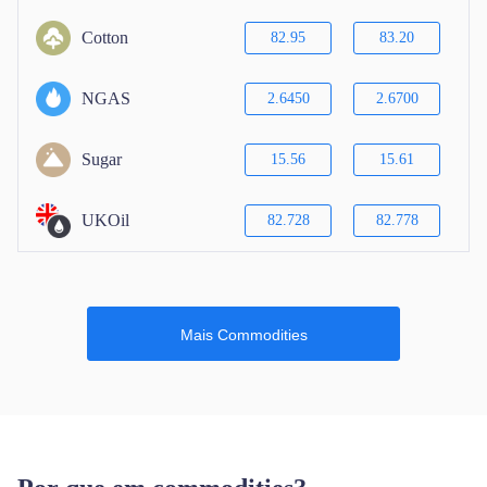
Cotton
82.95
83.20
NGAS
2.6450
2.6700
Sugar
15.56
15.61
UKOil
82.728
82.778
Mais Commodities