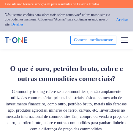
Este site não fornece serviços de para residentes de Estados Unidos.
Nós usamos cookies para saber mais sobre como você utiliza nosso site e o
que podemos melhorar. Clique em “Aceitar” para continuar usando nosso
Aceitar
site.
Detalhes
Comece imediatamente
Negociar
O que é ouro, petróleo bruto, cobre e
Plataforma
outras commodities comerciais?
Educação
Commodity trading refere-se a commodities que são amplamente
utilizadas como matérias-primas industriais básicas no mercado de
Promoção
investimento financeiro, como ouro, petróleo bruto, metais não ferrosos,
aço, produtos agrícolas, minério de ferro, carvão, etc. Investidores no
Sobre nós
mercado internacional de commodities Em, compre ou venda o preço do
ouro, petróleo bruto, cobre e outras commodities para ganhar dinheiro
com a diferença de preço das commodities.
Português