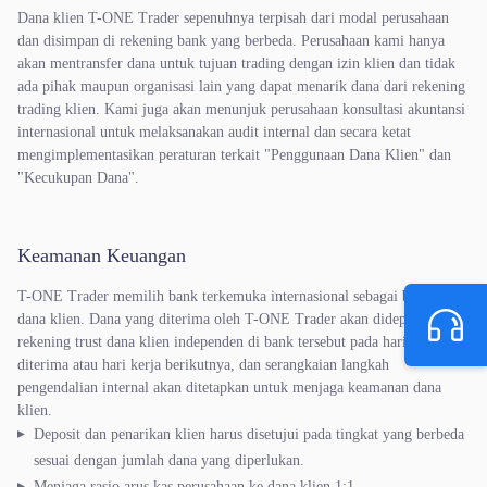
Dana klien T-ONE Trader sepenuhnya terpisah dari modal perusahaan
dan disimpan di rekening bank yang berbeda. Perusahaan kami hanya
akan mentransfer dana untuk tujuan trading dengan izin klien dan tidak
ada pihak maupun organisasi lain yang dapat menarik dana dari rekening
trading klien. Kami juga akan menunjuk perusahaan konsultasi akuntansi
internasional untuk melaksanakan audit internal dan secara ketat
mengimplementasikan peraturan terkait "Penggunaan Dana Klien" dan
"Kecukupan Dana".
Keamanan Keuangan
T-ONE Trader memilih bank terkemuka internasional sebagai bank trust
dana klien. Dana yang diterima oleh T-ONE Trader akan didepositkan ke
rekening trust dana klien independen di bank tersebut pada hari dana
diterima atau hari kerja berikutnya, dan serangkaian langkah
pengendalian internal akan ditetapkan untuk menjaga keamanan dana
klien.
Deposit dan penarikan klien harus disetujui pada tingkat yang berbeda
sesuai dengan jumlah dana yang diperlukan.
Menjaga rasio arus kas perusahaan ke dana klien 1:1.