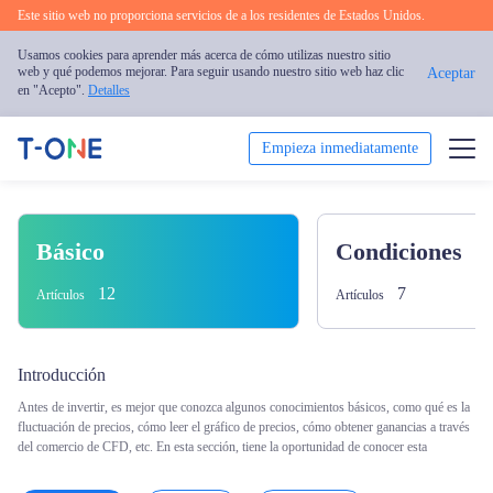
Este sitio web no proporciona servicios de a los residentes de Estados Unidos.
Usamos cookies para aprender más acerca de cómo utilizas nuestro sitio
web y qué podemos mejorar. Para seguir usando nuestro sitio web haz clic
Aceptar
en "Acepto".
Detalles
Empieza inmediatamente
Operar
Básico
Condiciones
Plataforma
12
7
Artículos
Artículos
Formación
Introducción
Promoción
Antes de invertir, es mejor que conozca algunos conocimientos básicos, como qué es la
fluctuación de precios, cómo leer el gráfico de precios, cómo obtener ganancias a través
Sobre Nosotros
del comercio de CFD, etc. En esta sección, tiene la oportunidad de conocer esta
Español